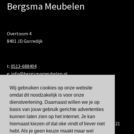
Bergsma Meubelen
Overtoom 4
8401 JD Gorredijk
t:
0513-688404
e:
info@bergsmameubelen.nl
Wij gebruiken cookies op onze website
omdat dit noodzakelijk is voor onze
dienstverlening. Daarnaast willen we je op
basis van jouw gebruik gerichte advertenties
kunnen laten zien op het internet. Je kan
U kunt ons ook bereiken via WhatsApp via 06-833 60 921
hiernaast kiezen of dat oke vindt of liever niet
hebt. Als je geen keuze maakt maar wel