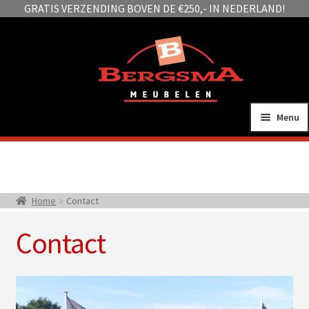
GRATIS VERZENDING BOVEN DE €250,- IN NEDERLAND!
Ga
Ga
door
naar
naar
de
navigatie
inhoud
Menu
Sub
Zitmeubelen
uitv
Sub
Tafels
Home
Contact
uitv
Sub
Woonaccessoires
Contact
uitv
Sub
Kasten
uitv
Sub
Slapen