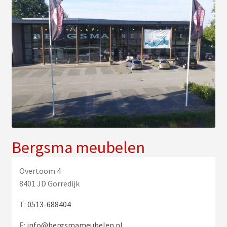
uitv
Sub
Verlichting
uitv
PVC vloeren
Onderhoud
Contact
Bergsma meubelen
Overtoom 4
8401 JD Gorredijk
T:
0513-688404
E:
info@bergsmameubelen.nl