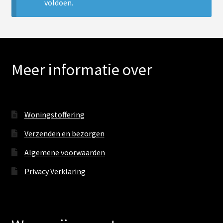
uitv
voldoen.
Boxsprings
Commodes
Meer informatie over
Ledikanten
Nachtkastjes
Woningstoffering
Sub
Verlichting
Verzenden en bezorgen
uitv
PVC vloeren
Algemene voorwaarden
Privacy Verklaring
Onderhoud
Contact