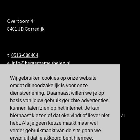
Overtoom 4
8401 JD Gorredijk
t:
0513-688404
e:
info@bergsmameubelen.nl
Wij gebruiken cookies op onze website
omdat dit noodzakelijk is voor onze
dienstverlening. Daarnaast willen we je op
basis van jouw gebruik gerichte advertenties
kunnen laten zien op het internet. Je kan
U kunt ons ook bereiken via WhatsApp via 06-833 60 921
hiernaast kiezen of dat oke vindt of liever niet
hebt. Als je geen keuze maakt maar wel
verder gebruikmaakt van de site gaan we
ervan uit dat je akkoord bent hiermee.