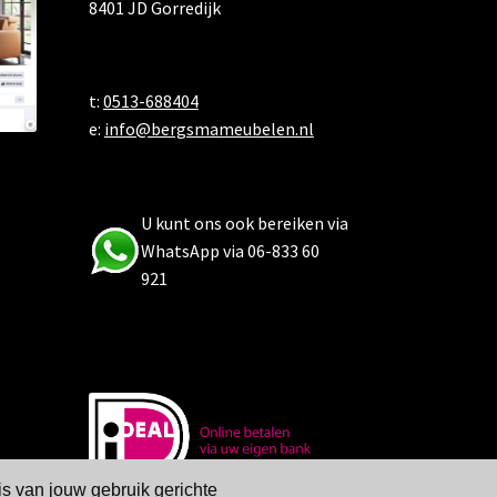
8401 JD Gorredijk
t:
0513-688404
e:
info@bergsmameubelen.nl
U kunt ons ook bereiken via
WhatsApp via 06-833 60
921
is van jouw gebruik gerichte