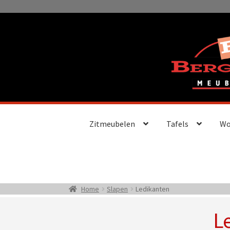
Ga
Ga
door
naar
naar
de
navigatie
inhoud
Zitmeubelen
Tafels
Wo
Home
Slapen
Ledikanten
L