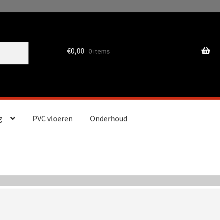
€
0,00
0 items
g
PVC vloeren
Onderhoud