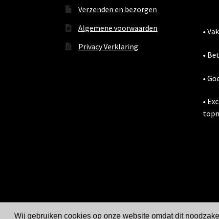
Verzenden en bezorgen
Algemene voorwaarden
• Va
Privacy Verklaring
• Be
• Go
• Ex
topm
Wij gebruiken cookies op onze website omdat dit noodzakeli