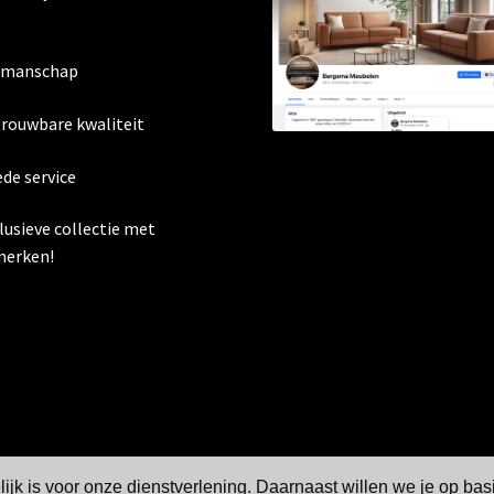
kmanschap
trouwbare kwaliteit
ede service
clusieve collectie met
erken!
jk is voor onze dienstverlening. Daarnaast willen we je op bas