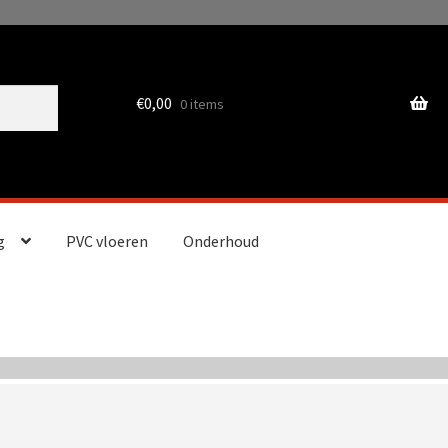
€
0,00
0 items
g
PVC vloeren
Onderhoud