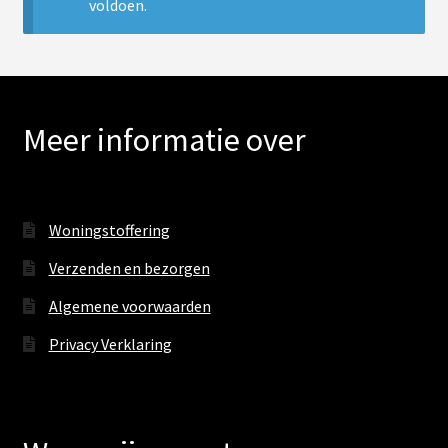
uitv
voldoen.
Boxsprings
Commodes
Meer informatie over
Ledikanten
Nachtkastjes
Woningstoffering
Sub
Verlichting
Verzenden en bezorgen
uitv
PVC vloeren
Algemene voorwaarden
Privacy Verklaring
Onderhoud
Contact