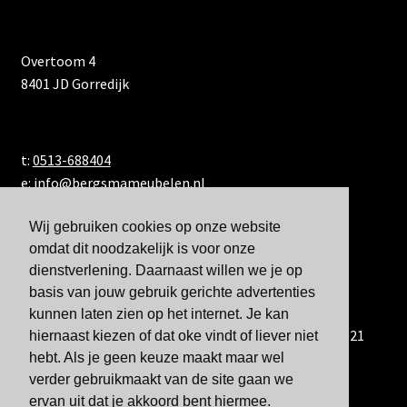
Overtoom 4
8401 JD Gorredijk
t:
0513-688404
e:
info@bergsmameubelen.nl
Wij gebruiken cookies op onze website
omdat dit noodzakelijk is voor onze
dienstverlening. Daarnaast willen we je op
basis van jouw gebruik gerichte advertenties
kunnen laten zien op het internet. Je kan
U kunt ons ook bereiken via WhatsApp via 06-833 60 921
hiernaast kiezen of dat oke vindt of liever niet
hebt. Als je geen keuze maakt maar wel
verder gebruikmaakt van de site gaan we
ervan uit dat je akkoord bent hiermee.