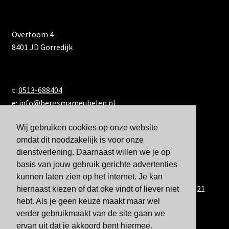
Overtoom 4
8401 JD Gorredijk
t:
0513-688404
e:
info@bergsmameubelen.nl
Wij gebruiken cookies op onze website
omdat dit noodzakelijk is voor onze
dienstverlening. Daarnaast willen we je op
basis van jouw gebruik gerichte advertenties
kunnen laten zien op het internet. Je kan
U kunt ons ook bereiken via WhatsApp via 06-833 60 921
hiernaast kiezen of dat oke vindt of liever niet
hebt. Als je geen keuze maakt maar wel
verder gebruikmaakt van de site gaan we
ervan uit dat je akkoord bent hiermee.