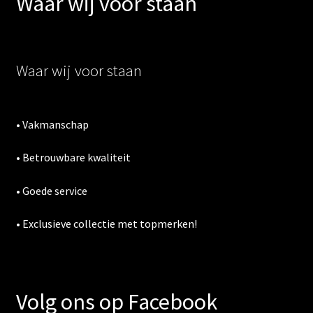
Waar wij voor staan
Sub
Kasten
uitv
Sub
Slapen
uitv
Waar wij voor staan
Sub
Verlichting
uitv
PVC vloeren
• Vakmanschap
Onderhoud
• Betrouwbare kwaliteit
• Goede service
Contact
• Exclusieve collectie met topmerken!
Volg ons op Facebook