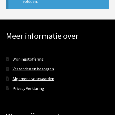
voldoen.
Hockers
Relaxfauteuils
Meer informatie over
Bankstellen
Eetkamerbanken
Woningstoffering
Poefs
Verzenden en bezorgen
Sta op stoelen
Algemene voorwaarden
Privacy Verklaring
Sub
Tafels
uitv
Sub
Woonaccessoires
uitv