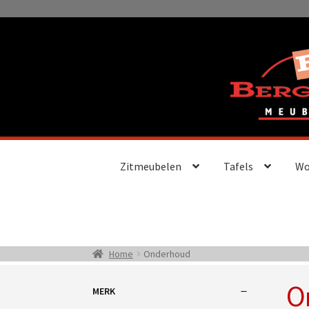
Ga
Ga
door
naar
naar
de
navigatie
inhoud
Zitmeubelen
Tafels
Wo
Home
Onderhoud
O
MERK