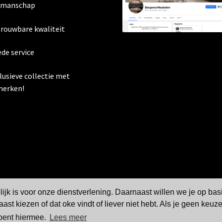
kmanschap
trouwbare kwaliteit
ede service
clusieve collectie met
erken!
jk is voor onze dienstverlening. Daarnaast willen we je op bas
aast kiezen of dat oke vindt of liever niet hebt. Als je geen keu
 bent hiermee.
Lees meer