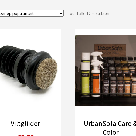
Gesorteerd
Toont alle 12 resultaten
op
populariteit
Viltglijder
UrbanSofa Care 
Color