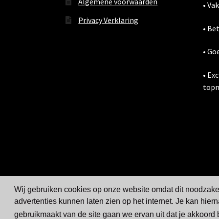
Algemene voorwaarden
• Va
Privacy Verklaring
• Be
• Go
• Ex
topm
Wij gebruiken cookies op onze website omdat dit noodzakeli
advertenties kunnen laten zien op het internet. Je kan hiern
gebruikmaakt van de site gaan we ervan uit dat je akkoord