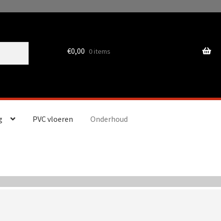
€
0,00
0 items
g
PVC vloeren
Onderhoud