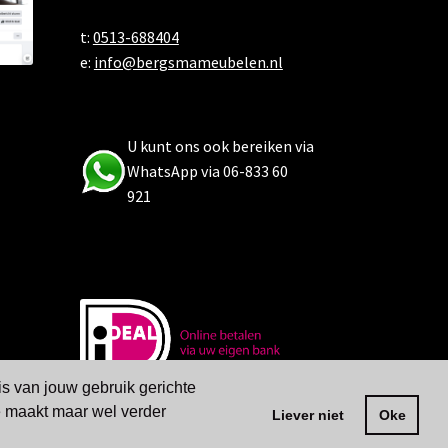
t:
0513-688404
e:
info@bergsmameubelen.nl
U kunt ons ook bereiken via
WhatsApp via 06-833 60
921
is van jouw gebruik gerichte
ze maakt maar wel verder
Liever niet
Oke