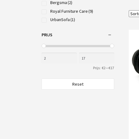
Bergsma
(2)
Royal Furniture Care
(9)
UrbanSofa
(1)
PRIJS
Prijs:
€2
—
€17
Reset