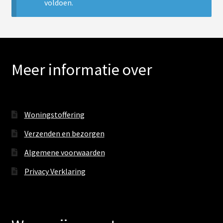
uitv
voldoen.
Sub
Verlichting
uitv
PVC vloeren
Meer informatie over
Onderhoud
Contact
Woningstoffering
Verzenden en bezorgen
Algemene voorwaarden
Privacy Verklaring