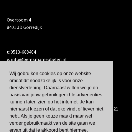
Overtoom 4
8401 JD Gorredijk
t:
0513-688404
e:
info@bergsmameubelen.nl
Wij gebruiken cookies op onze website
omdat dit noodzakelijk is voor onze
dienstverlening. Daarnaast willen we je op
basis van jouw gebruik gerichte advertenties
kunnen laten zien op het internet. Je kan
U kunt ons ook bereiken via WhatsApp via 06-833 60 921
hiernaast kiezen of dat oke vindt of liever niet
hebt. Als je geen keuze maakt maar wel
verder gebruikmaakt van de site gaan we
ervan uit dat je akkoord bent hiermee.