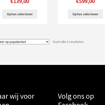
€
139,00
€
599,00
Dit
D
Opties selecteren
Opties selecteren
product
p
heeft
h
meerdere
m
variaties.
v
Deze
D
Gesorteerd
Toont alle 3 resultaten
optie
o
op
kan
k
populariteit
gekozen
g
worden
w
op
o
de
d
productpagina
p
ar wij voor
Volg ons op
aan
Facebook