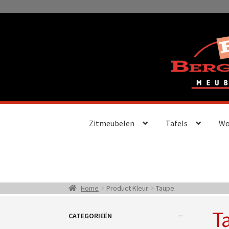
Ga
Ga
door
naar
naar
de
navigatie
inhoud
Zitmeubelen
Tafels
Wo
Home
Product Kleur
Taupe
T
CATEGORIEËN