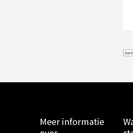
Meer informatie
Wa
over
st