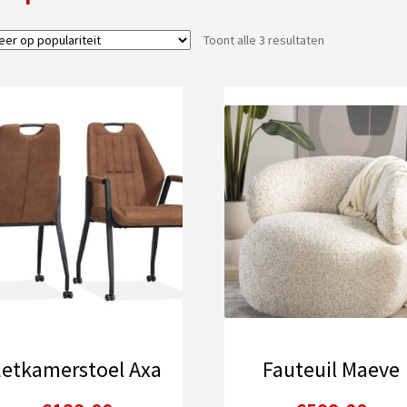
Gesorteerd
Toont alle 3 resultaten
op
populariteit
Eetkamerstoel Axa
Fauteuil Maeve