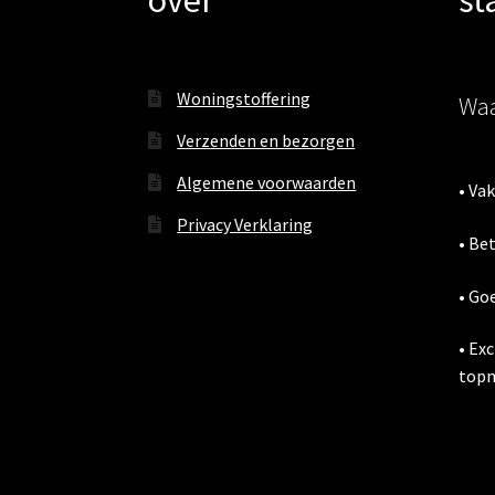
Woningstoffering
Waa
Verzenden en bezorgen
Algemene voorwaarden
• Va
Privacy Verklaring
• Be
• Go
• Ex
topm