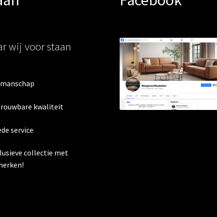
r wij voor staan
kmanschap
trouwbare kwaliteit
ede service
clusieve collectie met
erken!