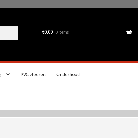
€
0,00
0 items
g
PVC vloeren
Onderhoud