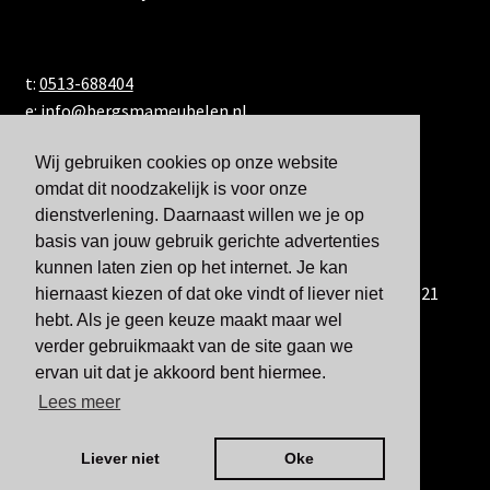
t:
0513-688404
e:
info@bergsmameubelen.nl
Wij gebruiken cookies op onze website
omdat dit noodzakelijk is voor onze
dienstverlening. Daarnaast willen we je op
basis van jouw gebruik gerichte advertenties
kunnen laten zien op het internet. Je kan
U kunt ons ook bereiken via WhatsApp via 06-833 60 921
hiernaast kiezen of dat oke vindt of liever niet
hebt. Als je geen keuze maakt maar wel
verder gebruikmaakt van de site gaan we
ervan uit dat je akkoord bent hiermee.
Lees meer
Liever niet
Oke