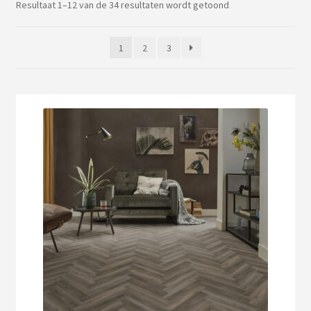
uitv
Gesorteerd
Resultaat 1–12 van de 34 resultaten wordt getoond
op
Sub
Verlichting
populariteit
uitv
1
2
3
PVC vloeren
Onderhoud
Contact