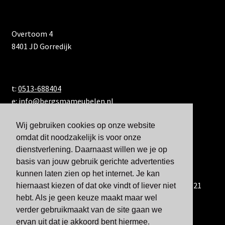
Overtoom 4
8401 JD Gorredijk
t:
0513-688404
e:
info@bergsmameubelen.nl
Wij gebruiken cookies op onze website
omdat dit noodzakelijk is voor onze
dienstverlening. Daarnaast willen we je op
basis van jouw gebruik gerichte advertenties
kunnen laten zien op het internet. Je kan
U kunt ons ook bereiken via WhatsApp via 06-833 60 921
hiernaast kiezen of dat oke vindt of liever niet
hebt. Als je geen keuze maakt maar wel
verder gebruikmaakt van de site gaan we
ervan uit dat je akkoord bent hiermee.