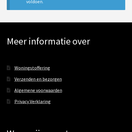
uitv
voldoen.
Sub
Verlichting
uitv
Hanglampen
Meer informatie over
Lichtbronnen
Tafellampen
Woningstoffering
Spots
Verzenden en bezorgen
Vloerlampen
Algemene voorwaarden
Privacy Verklaring
Wandlampen
PVC vloeren