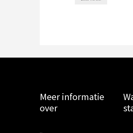
Meer informatie
Wa
over
st