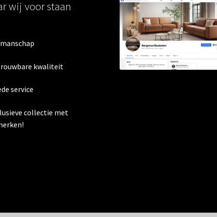
r wij voor staan
kmanschap
trouwbare kwaliteit
ede service
clusieve collectie met
erken!