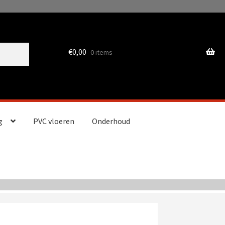
€
0,00
0 items
g
PVC vloeren
Onderhoud