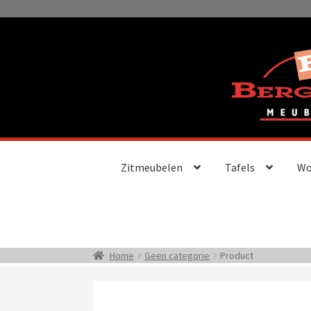
Ga
Ga
door
naar
naar
de
navigatie
inhoud
Zitmeubelen
Tafels
Wo
Home
Geen categorie
Product