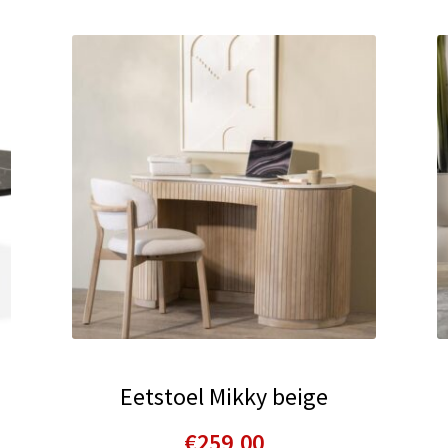
Eetstoel Mikky beige
€
259,00