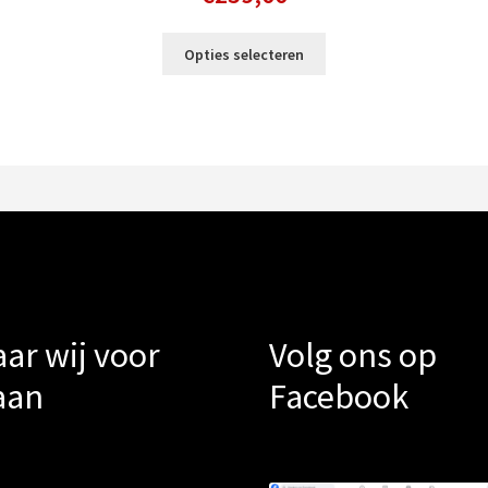
Dit
Opties selecteren
product
heeft
meerdere
variaties.
Deze
optie
kan
gekozen
worden
op
de
productpagina
ar wij voor
Volg ons op
aan
Facebook