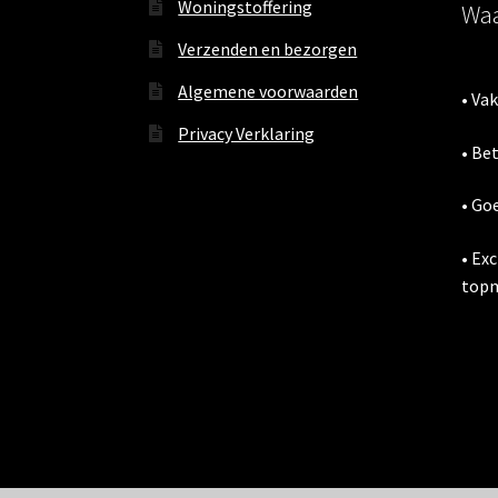
Woningstoffering
Waa
Verzenden en bezorgen
Algemene voorwaarden
• Va
Privacy Verklaring
• Be
• Go
• Ex
topm