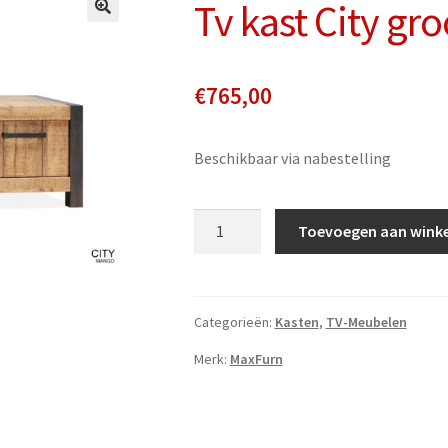
Tv kast City gro
€
765,00
Beschikbaar via nabestelling
Tv
Toevoegen aan wink
kast
City
groot
aantal
Categorieën:
Kasten
,
TV-Meubelen
Merk:
MaxFurn