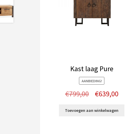
Kast laag Pure
AANBIEDING!
Oorspronkelij
Huid
€
799,00
€
639,00
prijs
prijs
Toevoegen aan winkelwagen
was:
is:
€799,00.
€639