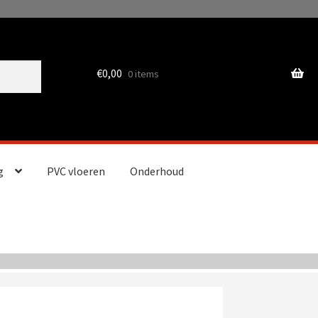
€
0,00
0 items
g
PVC vloeren
Onderhoud