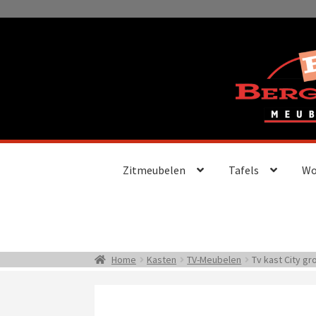
Ga
Ga
door
naar
naar
de
navigatie
inhoud
Zitmeubelen
Tafels
Wo
Home
Kasten
TV-Meubelen
Tv kast City gr