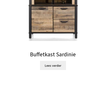
Buffetkast Sardinie
Lees verder
ke
ige
,00.