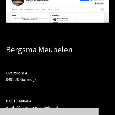
Bergsma Meubelen
Overtoom 4
8401 JD Gorredijk
t:
0513-688404
e:
info@bergsmameubelen.nl