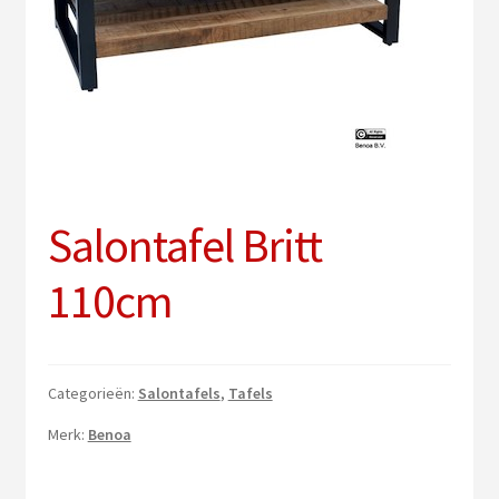
uitv
Sub
Verlichting
uitv
PVC vloeren
Onderhoud
Contact
Salontafel Britt
110cm
Categorieën:
Salontafels
,
Tafels
Merk:
Benoa