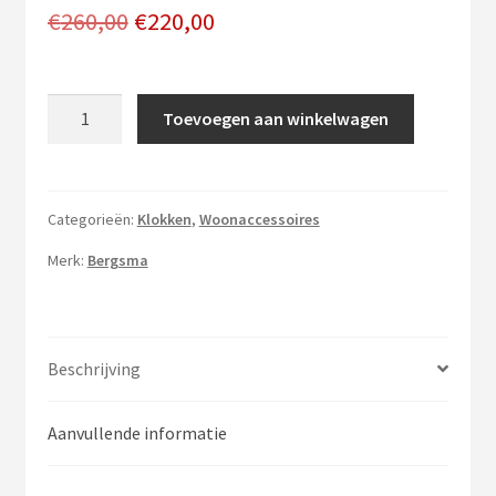
Oorspronkelijke
Huidige
€
260,00
€
220,00
prijs
prijs
was:
is:
Radarklok
Toevoegen aan winkelwagen
aantal
€260,00.
€220,00.
Categorieën:
Klokken
,
Woonaccessoires
Merk:
Bergsma
Beschrijving
Aanvullende informatie