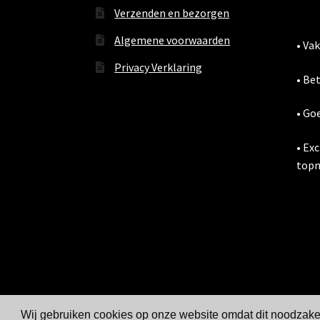
Verzenden en bezorgen
Algemene voorwaarden
• Va
Privacy Verklaring
• Be
• Go
• Ex
topm
Wij gebruiken cookies op onze website omdat dit noodzakeli