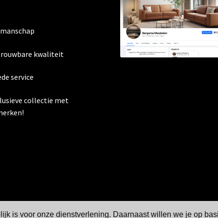
kmanschap
trouwbare kwaliteit
ede service
clusieve collectie met
erken!
jk is voor onze dienstverlening. Daarnaast willen we je op bas