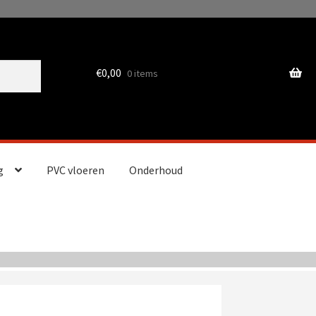
€
0,00
0 items
g
PVC vloeren
Onderhoud