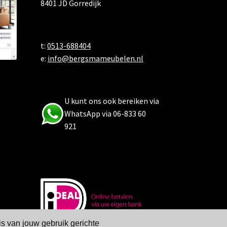
8401 JD Gorredijk
t:
0513-688404
e:
info@bergsmameubelen.nl
U kunt ons ook bereiken via
WhatsApp via 06-833 60
921
is van jouw gebruik gerichte