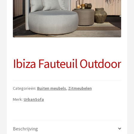
uitv
Sub
Verlichting
uitv
PVC vloeren
Onderhoud
Contact
Ibiza Fauteuil Outdoor
Categorieën:
Buiten meubels
,
Zitmeubelen
Merk:
UrbanSofa
Beschrijving