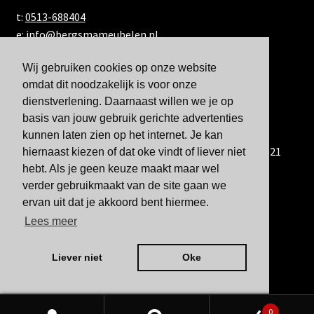
t:
0513-688404
e:
info@bergsmameubelen.nl
Wij gebruiken cookies op onze website
omdat dit noodzakelijk is voor onze
dienstverlening. Daarnaast willen we je op
basis van jouw gebruik gerichte advertenties
kunnen laten zien op het internet. Je kan
U kunt ons ook bereiken via WhatsApp via 06-833 60 921
hiernaast kiezen of dat oke vindt of liever niet
hebt. Als je geen keuze maakt maar wel
verder gebruikmaakt van de site gaan we
ervan uit dat je akkoord bent hiermee.
Lees meer
Liever niet
Oke
0