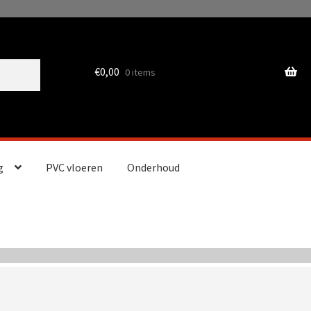
€
0,00
0 items
g
PVC vloeren
Onderhoud