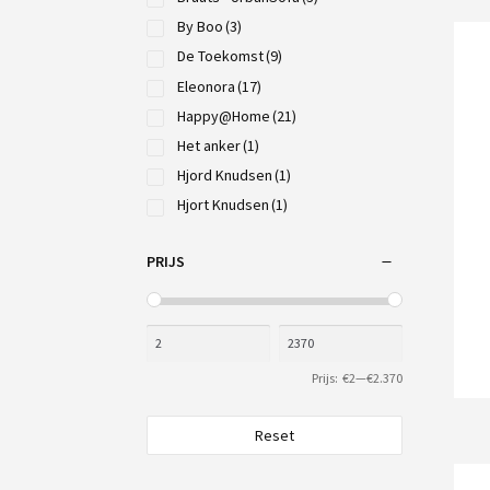
By Boo
(3)
De Toekomst
(9)
Eleonora
(17)
Happy@Home
(21)
Het anker
(1)
Hjord Knudsen
(1)
Hjort Knudsen
(1)
Koinor
(2)
PRIJS
Lenselink
(2)
MaxFurn
(71)
MySons
(1)
Nijwie
(1)
Prijs:
€2
—
€2.370
Releazz
(1)
Rom1961
(5)
Reset
Royal Furniture Care
(9)
Sevn
(4)