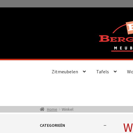
Ga
Ga
door
naar
naar
de
navigatie
inhoud
Zitmeubelen
Tafels
Wo
Home
Winkel
W
CATEGORIEËN