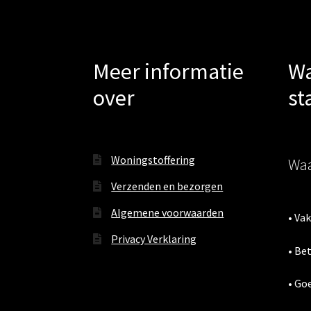
Meer informatie
Wa
over
st
Woningstoffering
Waa
Verzenden en bezorgen
Algemene voorwaarden
• Va
Privacy Verklaring
• Be
• Go