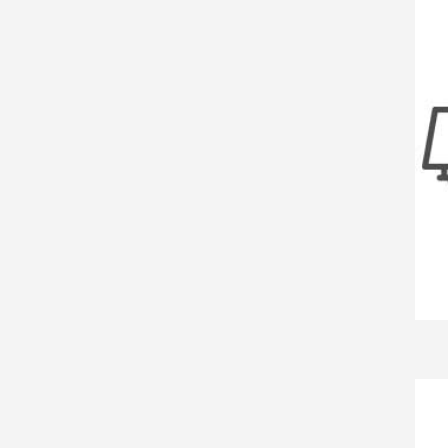
Starfurn
(3)
UrbanSofa
(56)
Zitform
(1)
chill Line
(4)