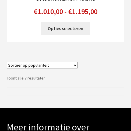
Prijsklasse
€
1.010,00
-
€
1.195,00
€1.010,00
Dit
Opties selecteren
tot
product
heeft
€1.195,00
meerdere
variaties.
Deze
optie
kan
Gesorteerd
Toont alle 7 resultaten
gekozen
op
populariteit
worden
op
de
productpagina
Meer informatie over