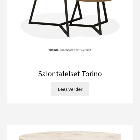
productpagina
Salontafelset Torino
Lees verder