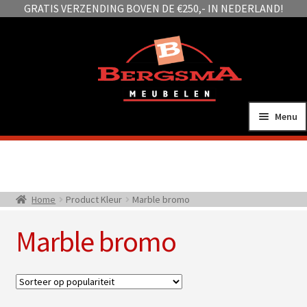
GRATIS VERZENDING BOVEN DE €250,- IN NEDERLAND!
Ga
Ga
door
naar
naar
de
navigatie
inhoud
Menu
Sub
Zitmeubelen
uitv
Sub
Tafels
Home
Product Kleur
Marble bromo
uitv
Sub
Woonaccessoires
Marble bromo
uitv
Sub
Kasten
uitv
Sub
Slapen