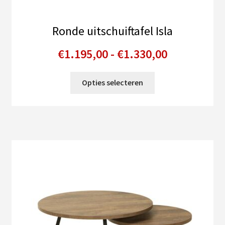
Ronde uitschuiftafel Isla
Prijsklasse
€
1.195,00
-
€
1.330,00
€1.195,00
Dit
Opties selecteren
tot
product
heeft
€1.330,00
meerdere
variaties.
Deze
optie
kan
gekozen
worden
op
de