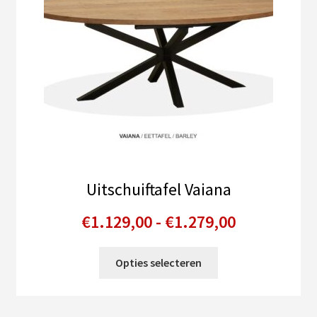
Uitschuiftafel Vaiana
Prijsklasse
€
1.129,00
-
€
1.279,00
€1.129,00
Dit
Opties selecteren
tot
product
heeft
€1.279,00
meerdere