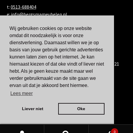
t:
0513-688404
e:
info@bergsmameubelen.nl
Wij gebruiken cookies op onze website
omdat dit noodzakelijk is voor onze
dienstverlening. Daarnaast willen we je op
basis van jouw gebruik gerichte advertenties
kunnen laten zien op het internet. Je kan
U kunt ons ook bereiken via WhatsApp via 06-833 60 921
hiernaast kiezen of dat oke vindt of liever niet
hebt. Als je geen keuze maakt maar wel
verder gebruikmaakt van de site gaan we
ervan uit dat je akkoord bent hiermee.
Lees meer
Liever niet
Oke
0