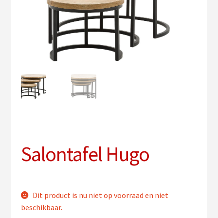
uitv
Sub
Verlichting
uitv
PVC vloeren
Onderhoud
Contact
Salontafel Hugo
Dit product is nu niet op voorraad en niet
beschikbaar.