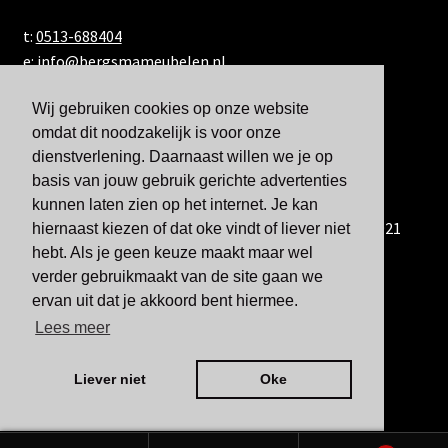
t:
0513-688404
e:
info@bergsmameubelen.nl
Wij gebruiken cookies op onze website
omdat dit noodzakelijk is voor onze
dienstverlening. Daarnaast willen we je op
basis van jouw gebruik gerichte advertenties
kunnen laten zien op het internet. Je kan
U kunt ons ook bereiken via WhatsApp via 06-833 60 921
hiernaast kiezen of dat oke vindt of liever niet
hebt. Als je geen keuze maakt maar wel
verder gebruikmaakt van de site gaan we
ervan uit dat je akkoord bent hiermee.
Lees meer
Liever niet
Oke