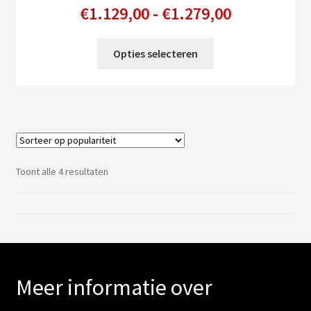
Prijsklasse
€
1.129,00
-
€
1.279,00
€1.129,00
Dit
Opties selecteren
tot
product
heeft
€1.279,00
meerdere
variaties.
Deze
optie
kan
Gesorteerd
Toont alle 4 resultaten
gekozen
op
populariteit
worden
op
de
productpagina
Meer informatie over