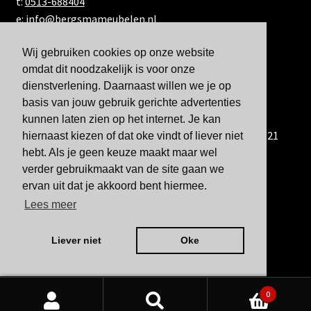
t:
0513-688404
e:
info@bergsmameubelen.nl
Wij gebruiken cookies op onze website
omdat dit noodzakelijk is voor onze
dienstverlening. Daarnaast willen we je op
basis van jouw gebruik gerichte advertenties
kunnen laten zien op het internet. Je kan
U kunt ons ook bereiken via WhatsApp via 06-833 60 921
hiernaast kiezen of dat oke vindt of liever niet
hebt. Als je geen keuze maakt maar wel
verder gebruikmaakt van de site gaan we
ervan uit dat je akkoord bent hiermee.
Lees meer
Liever niet
Oke
0
Zoeken
Zoeken