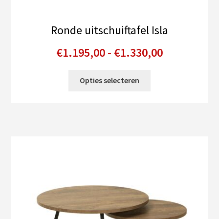
Ronde uitschuiftafel Isla
Prijsklasse
€
1.195,00
-
€
1.330,00
€1.195,00
Dit
Opties selecteren
tot
product
heeft
€1.330,00
meerdere
variaties.
Deze
optie
kan
gekozen
worden
op
de