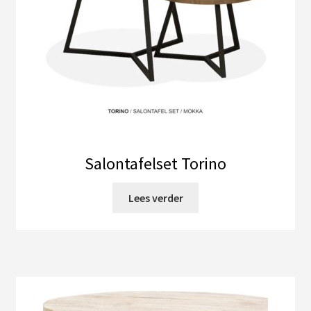
productpagina
Salontafelset Torino
Lees verder