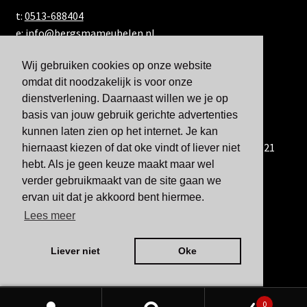
t:
0513-688404
e:
info@bergsmameubelen.nl
Wij gebruiken cookies op onze website
omdat dit noodzakelijk is voor onze
dienstverlening. Daarnaast willen we je op
basis van jouw gebruik gerichte advertenties
kunnen laten zien op het internet. Je kan
U kunt ons ook bereiken via WhatsApp via 06-833 60 921
hiernaast kiezen of dat oke vindt of liever niet
hebt. Als je geen keuze maakt maar wel
verder gebruikmaakt van de site gaan we
ervan uit dat je akkoord bent hiermee.
Lees meer
Liever niet
Oke
0