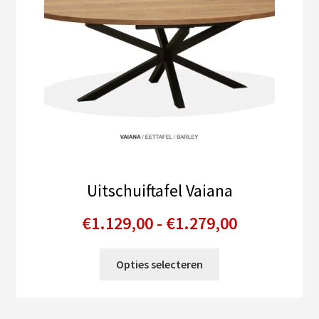
Uitschuiftafel Vaiana
Prijsklasse
€
1.129,00
-
€
1.279,00
€1.129,00
Dit
Opties selecteren
tot
product
heeft
€1.279,00
meerdere