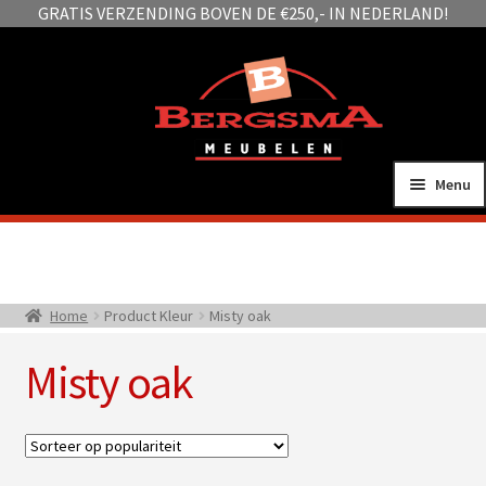
GRATIS VERZENDING BOVEN DE €250,- IN NEDERLAND!
Ga
Ga
door
naar
naar
de
navigatie
inhoud
Menu
Sub
Zitmeubelen
uitv
Sub
Tafels
Home
Product Kleur
Misty oak
uitv
Sub
Woonaccessoires
Misty oak
uitv
Sub
Kasten
uitv
Sub
Slapen