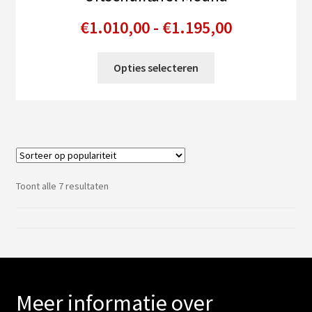
Prijsklasse
€
1.010,00
-
€
1.195,00
€1.010,00
Dit
Opties selecteren
tot
product
heeft
€1.195,00
meerdere
variaties.
Deze
optie
kan
Gesorteerd
Toont alle 7 resultaten
gekozen
op
populariteit
worden
op
de
productpagina
Meer informatie over