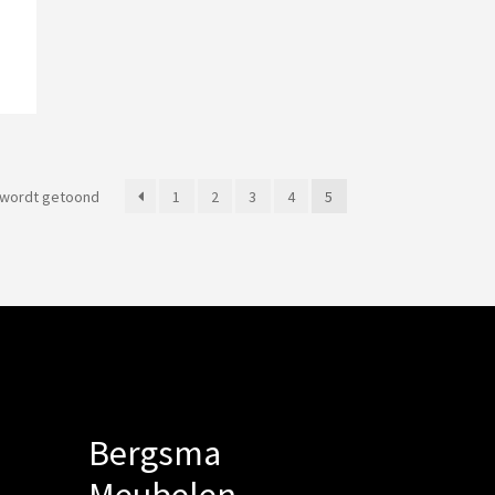
Gesorteerd
n wordt getoond
1
2
3
4
5
op
populariteit
Bergsma
Meubelen