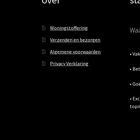
Woningstoffering
Waa
Verzenden en bezorgen
Algemene voorwaarden
• Va
Privacy Verklaring
• Be
• Go
• Ex
topm