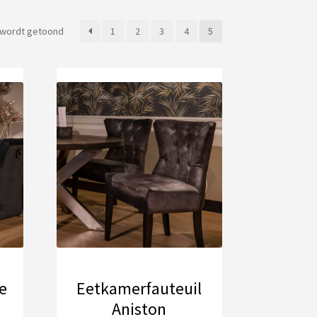
Gesorteerd
n wordt getoond
1
2
3
4
5
op
populariteit
e
Eetkamerfauteuil
Aniston