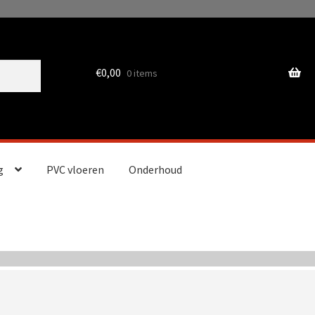
€
0,00
0 items
g
PVC vloeren
Onderhoud