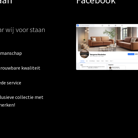
r wij voor staan
kmanschap
trouwbare kwaliteit
ede service
clusieve collectie met
erken!