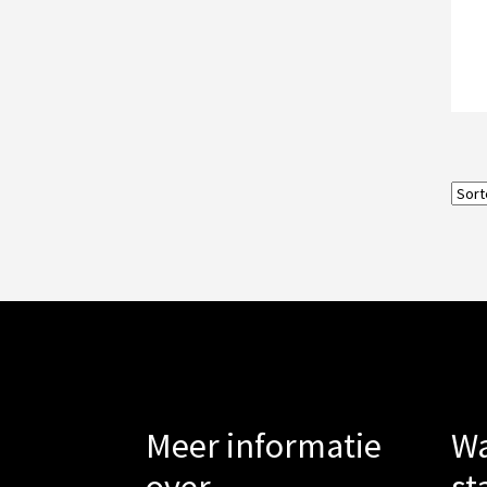
Meer informatie
Wa
over
st