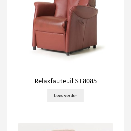
worden
op
de
productpagina
Relaxfauteuil ST8085
Lees verder