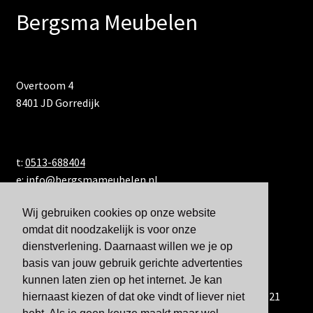
Bergsma Meubelen
Overtoom 4
8401 JD Gorredijk
t:
0513-688404
e:
info@bergsmameubelen.nl
Wij gebruiken cookies op onze website
omdat dit noodzakelijk is voor onze
dienstverlening. Daarnaast willen we je op
basis van jouw gebruik gerichte advertenties
kunnen laten zien op het internet. Je kan
U kunt ons ook bereiken via WhatsApp via 06-833 60 921
hiernaast kiezen of dat oke vindt of liever niet