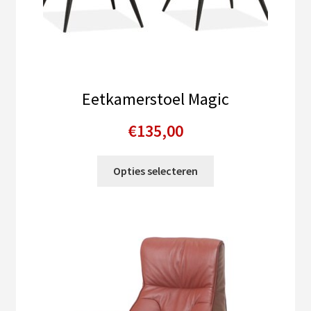
Eetkamerstoel Magic
€
135,00
Dit
Opties selecteren
product
heeft
meerdere
variaties.
Deze
optie
kan
gekozen