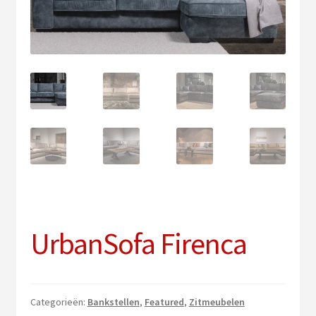
uitv
Sub
Verlichting
uitv
PVC vloeren
Onderhoud
Contact
UrbanSofa Firenca
Categorieën:
Bankstellen
,
Featured
,
Zitmeubelen