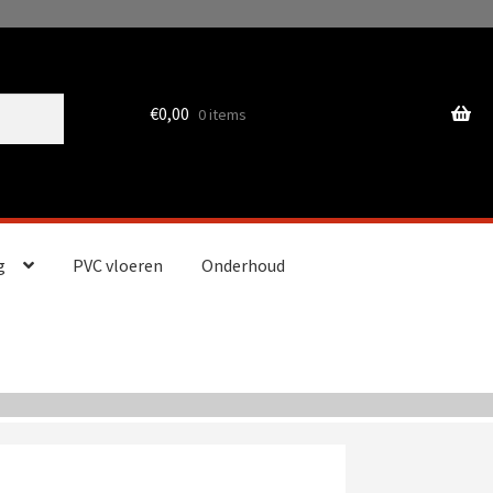
€
0,00
0 items
g
PVC vloeren
Onderhoud