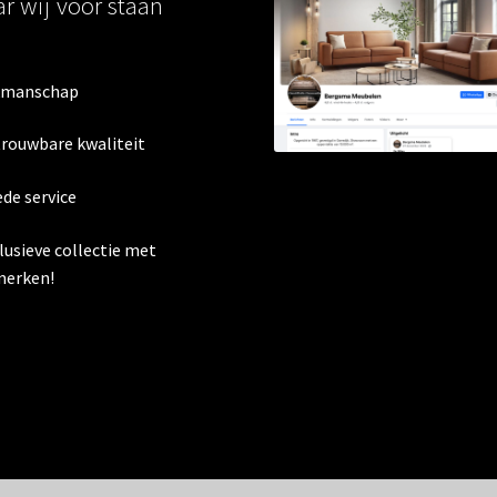
r wij voor staan
kmanschap
trouwbare kwaliteit
ede service
clusieve collectie met
erken!