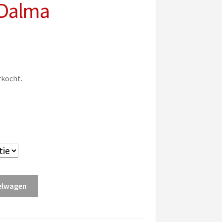
 Dalma
rkocht.
elwagen