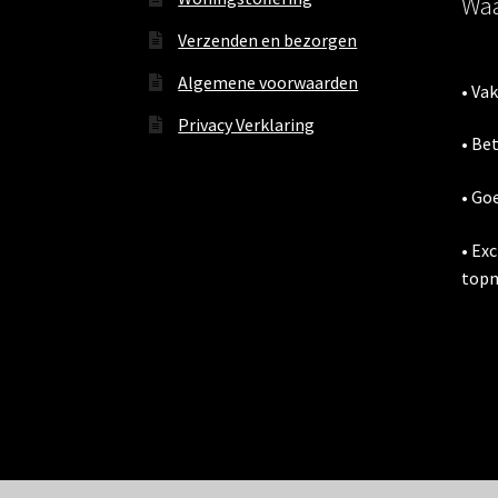
Waa
Verzenden en bezorgen
Algemene voorwaarden
• Va
Privacy Verklaring
• Be
• Go
• Ex
topm