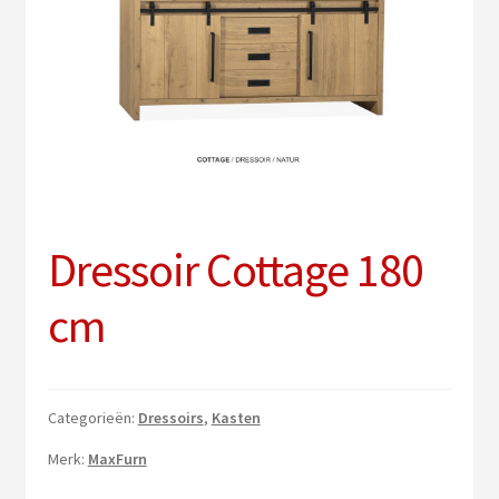
uitv
Sub
Verlichting
uitv
PVC vloeren
Onderhoud
Contact
Dressoir Cottage 180
cm
Categorieën:
Dressoirs
,
Kasten
Merk:
MaxFurn