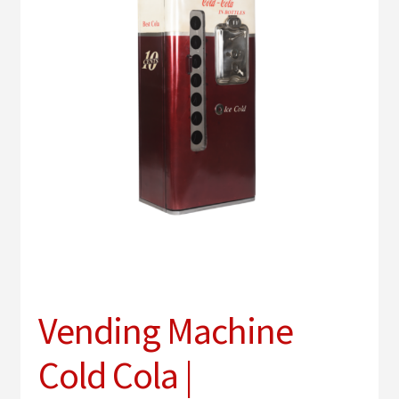
uitv
Sub
Verlichting
uitv
PVC vloeren
Onderhoud
Contact
Vending Machine
Cold Cola |