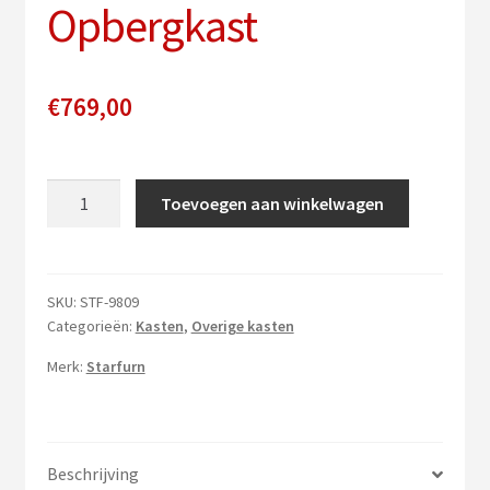
Opbergkast
€
769,00
Vending
Toevoegen aan winkelwagen
Machine
Cold
Cola
|
SKU:
STF-9809
Categorieën:
Kasten
,
Overige kasten
Opbergkast
aantal
Merk:
Starfurn
Beschrijving