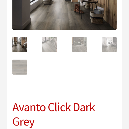
uitv
Sub
Verlichting
uitv
PVC vloeren
Onderhoud
Contact
Avanto Click Dark
Grey