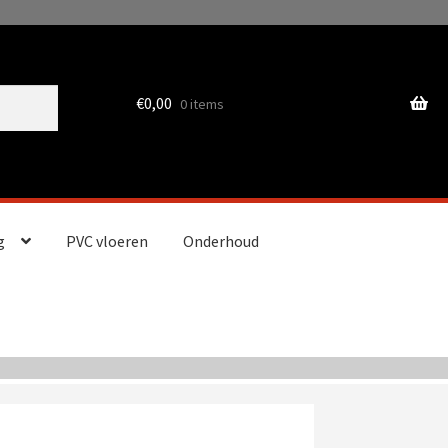
€
0,00
0 items
g
PVC vloeren
Onderhoud