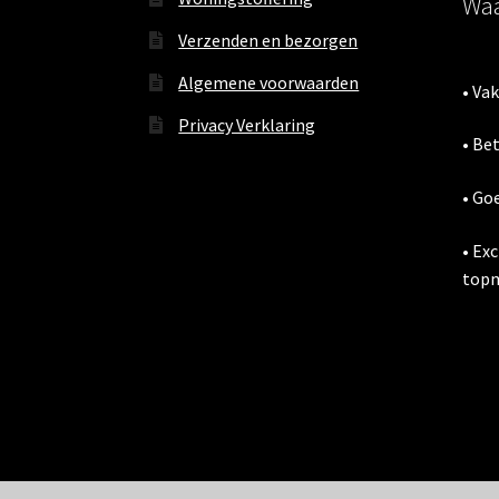
Waa
Verzenden en bezorgen
Algemene voorwaarden
• Va
Privacy Verklaring
• Be
• Go
• Ex
topm