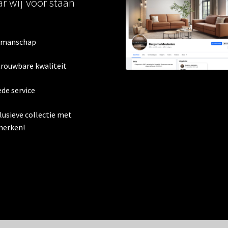
r wij voor staan
kmanschap
trouwbare kwaliteit
ede service
clusieve collectie met
erken!