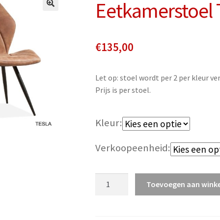
Eetkamerstoel 
€
135,00
Let op: stoel wordt per 2 per kleur ve
Prijs is per stoel.
Kleur
Verkoopeenheid
Eetkamerstoel
Toevoegen aan wink
Tesla
aantal