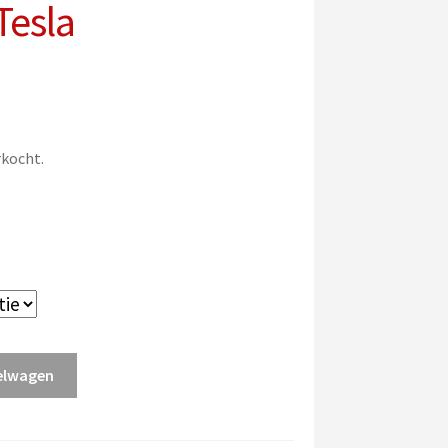
Tesla
rkocht.
elwagen