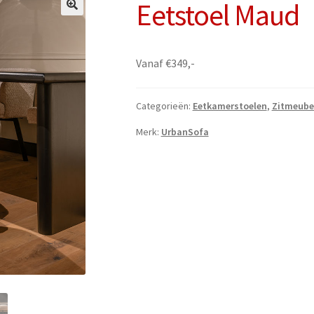
Eetstoel Maud
Vanaf €349,-
Categorieën:
Eetkamerstoelen
,
Zitmeube
Merk:
UrbanSofa