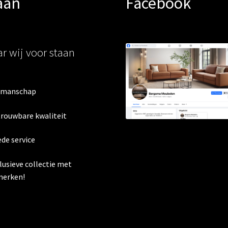
aan
Facebook
r wij voor staan
kmanschap
trouwbare kwaliteit
ede service
clusieve collectie met
erken!