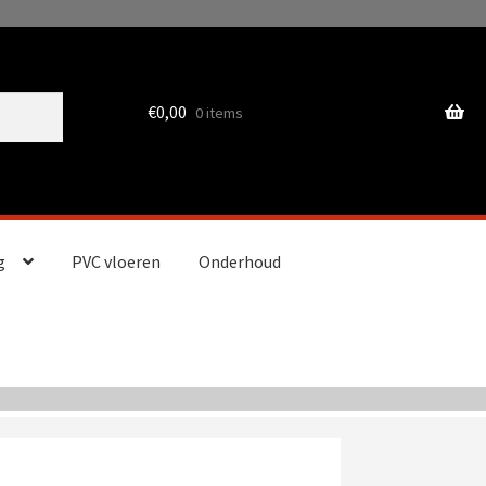
€
0,00
0 items
g
PVC vloeren
Onderhoud