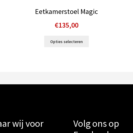
Eetkamerstoel Magic
€
135,00
Dit
Opties selecteren
product
heeft
meerdere
variaties.
Deze
optie
kan
gekozen
worden
op
de
gina
productpagina
ar wij voor
Volg ons op