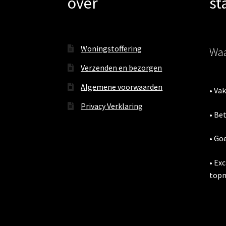
over
st
Woningstoffering
Waa
Verzenden en bezorgen
Algemene voorwaarden
• Va
Privacy Verklaring
• Be
• Go
• Ex
topm