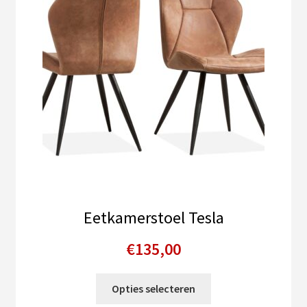
Eetkamerstoel Tesla
€
135,00
Dit
Opties selecteren
product