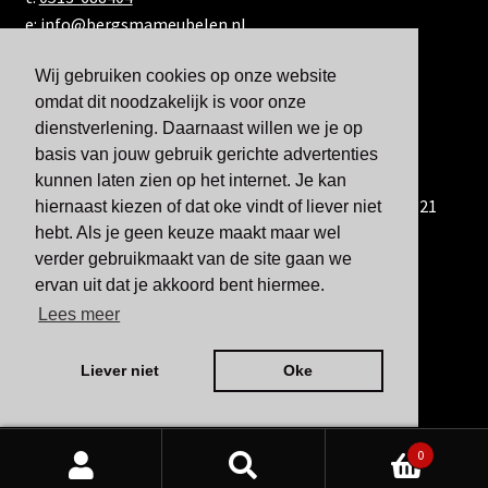
e:
info@bergsmameubelen.nl
Wij gebruiken cookies op onze website
omdat dit noodzakelijk is voor onze
dienstverlening. Daarnaast willen we je op
basis van jouw gebruik gerichte advertenties
kunnen laten zien op het internet. Je kan
U kunt ons ook bereiken via WhatsApp via 06-833 60 921
hiernaast kiezen of dat oke vindt of liever niet
hebt. Als je geen keuze maakt maar wel
verder gebruikmaakt van de site gaan we
ervan uit dat je akkoord bent hiermee.
Lees meer
Liever niet
Oke
0
Zoeken
Zoeken