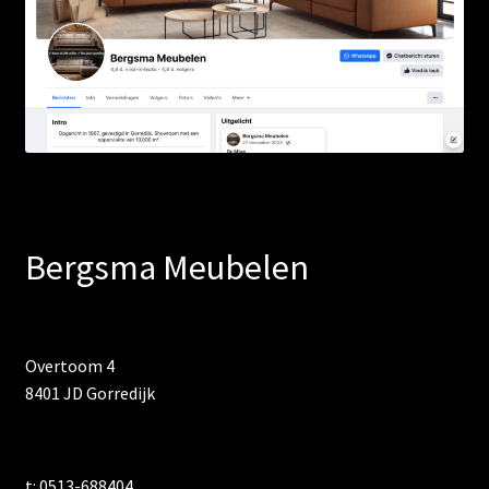
Bergsma Meubelen
Overtoom 4
8401 JD Gorredijk
t:
0513-688404