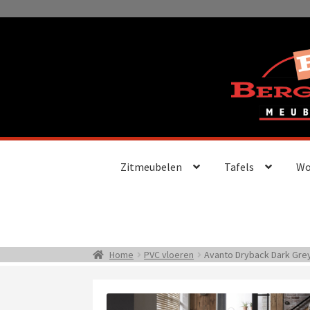
Ga
Ga
door
naar
naar
de
navigatie
inhoud
Zitmeubelen
Tafels
Wo
Home
PVC vloeren
Avanto Dryback Dark Gre