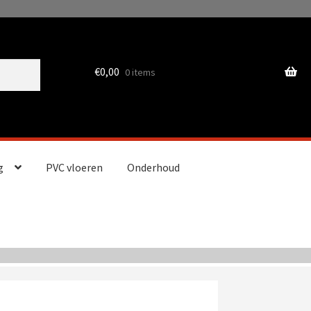
€
0,00
0 items
g
PVC vloeren
Onderhoud