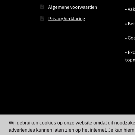
Algemene voorwaarden
• Va
Privacy Verklaring
• Be
• Go
• Ex
topm
Wij gebruiken cookies op onze website omdat dit noodzakeli
advertenties kunnen laten zien op het internet. Je kan hiern