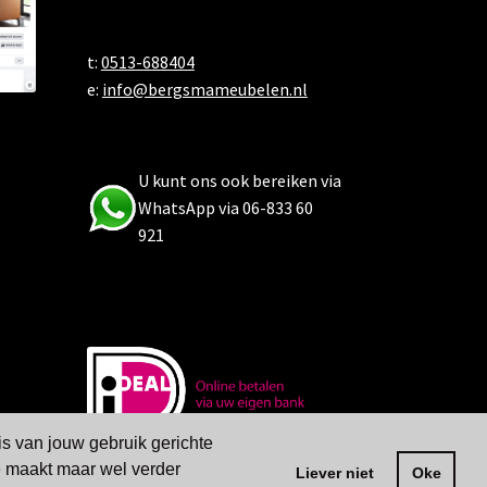
t:
0513-688404
e:
info@bergsmameubelen.nl
U kunt ons ook bereiken via
WhatsApp via 06-833 60
921
is van jouw gebruik gerichte
ze maakt maar wel verder
Liever niet
Oke